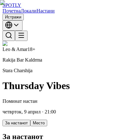
SPOTLY
Почетна
Локали
Настани
Истражи
Leo & Amar
18+
Rakija Bar Kaldrma
Stara Charshija
Thursday Vibes
Поминат настан
четврток, 9 април
· 21:00
За настанот
Место
За настанот