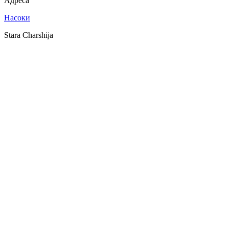
Адреса
Насоки
Stara Charshija
SPOTLY
Download on the
GET IT ON
App Store
Google Play