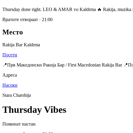
Thursday done right. LEO & AMAR vo Kaldrma 🔥 Rakija, muzika i a
Вратите отвораат
·
21:00
Место
Rakija Bar Kaldrma
Посети
📍Прв Македонски Ракија Бар / First Macedonian Rakija Bar 📍
Адреса
Насоки
Stara Charshija
Thursday Vibes
Поминат настан