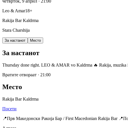
четврток, 9 април
· 21:00
Leo & Amar
18+
Rakija Bar Kaldrma
Stara Charshija
За настанот
Место
За настанот
Thursday done right. LEO & AMAR vo Kaldrma 🔥 Rakija, muzika i a
Вратите отвораат
·
21:00
Место
Rakija Bar Kaldrma
Посети
📍Прв Македонски Ракија Бар / First Macedonian Rakija Bar 📍