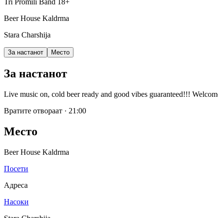
Tri Promili Band
18+
Beer House Kaldrma
Stara Charshija
За настанот
Место
За настанот
Live music on, cold beer ready and good vibes guaranteed!!! Welcom
Вратите отвораат
·
21:00
Место
Beer House Kaldrma
Посети
Адреса
Насоки