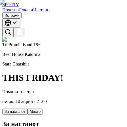
SPOTLY
Почетна
Локали
Настани
Истражи
Tri Promili Band
18+
Beer House Kaldrma
Stara Charshija
THIS FRIDAY!
Поминат настан
петок, 10 април
· 21:00
За настанот
Место
За настанот