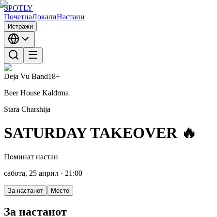
SPOTLY
Почетна
Локали
Настани
Истражи
Deja Vu Band
18+
Beer House Kaldrma
Stara Charshija
SATURDAY TAKEOVER 🔥
Поминат настан
сабота, 25 април
· 21:00
За настанот
Место
За настанот