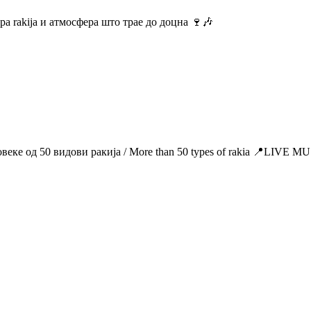
а rakija и атмосфера што трае до доцна 🍷🎶
Повеке од 50 видови ракија / More than 50 types of rakia 📍LIV