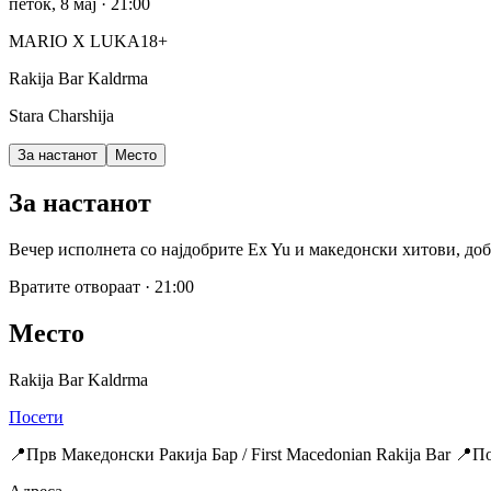
петок, 8 мај
· 21:00
MARIO X LUKA
18+
Rakija Bar Kaldrma
Stara Charshija
За настанот
Место
За настанот
Вечер исполнета со најдобрите Ex Yu и македонски хитови, добр
Вратите отвораат
·
21:00
Место
Rakija Bar Kaldrma
Посети
📍Прв Македонски Ракија Бар / First Macedonian Rakija Bar 📍