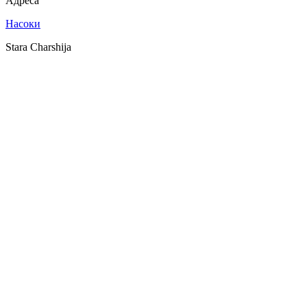
Адреса
Насоки
Stara Charshija
SPOTLY
Download on the
GET IT ON
App Store
Google Play