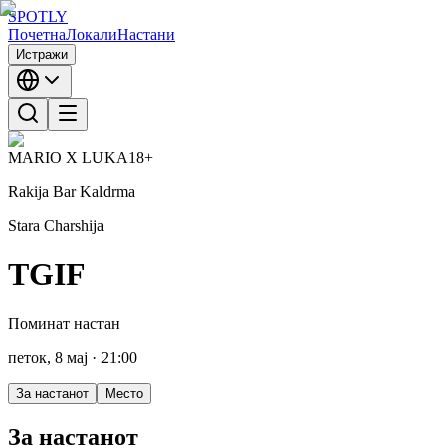
SPOTLY
Почетна
Локали
Настани
Истражи
MARIO X LUKA
18+
Rakija Bar Kaldrma
Stara Charshija
TGIF
Поминат настан
петок, 8 мај
· 21:00
За настанот
Место
За настанот