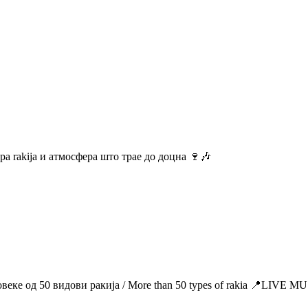
а rakija и атмосфера што трае до доцна 🍷🎶
Повеке од 50 видови ракија / More than 50 types of rakia 📍LIV