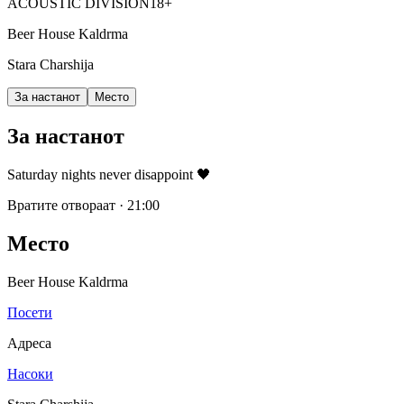
ACOUSTIC DIVISION
18+
Beer House Kaldrma
Stara Charshija
За настанот
Место
За настанот
Saturday nights never disappoint 🖤
Вратите отвораат
·
21:00
Место
Beer House Kaldrma
Посети
Адреса
Насоки