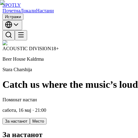
SPOTLY
Почетна
Локали
Настани
Истражи
ACOUSTIC DIVISION
18+
Beer House Kaldrma
Stara Charshija
Catch us where the music’s loud
Поминат настан
сабота, 16 мај
· 21:00
За настанот
Место
За настанот