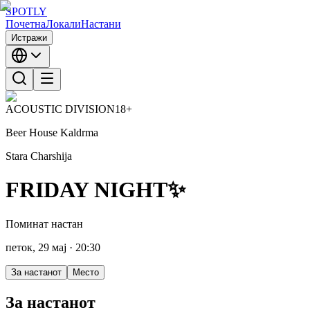
SPOTLY
Почетна
Локали
Настани
Истражи
ACOUSTIC DIVISION
18+
Beer House Kaldrma
Stara Charshija
FRIDAY NIGHT✨
Поминат настан
петок, 29 мај
· 20:30
За настанот
Место
За настанот