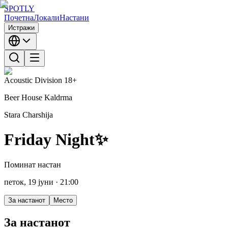
SPOTLY
Почетна
Локали
Настани
Истражи
Acoustic Division
18+
Beer House Kaldrma
Stara Charshija
Friday Night✨
Поминат настан
петок, 19 јуни
· 21:00
За настанот
Место
За настанот