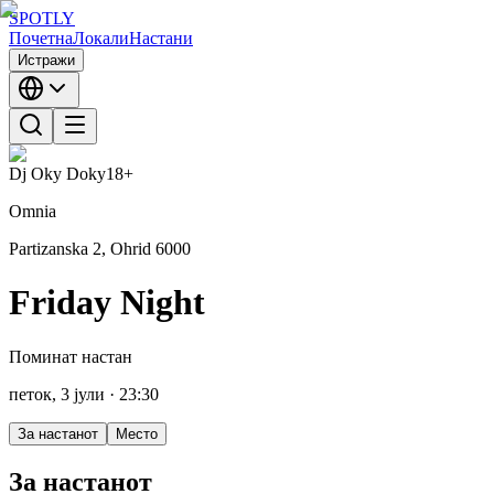
SPOTLY
Почетна
Локали
Настани
Истражи
Dj Oky Doky
18+
Omnia
Partizanska 2, Ohrid 6000
Friday Night
Поминат настан
петок, 3 јули
· 23:30
За настанот
Место
За настанот