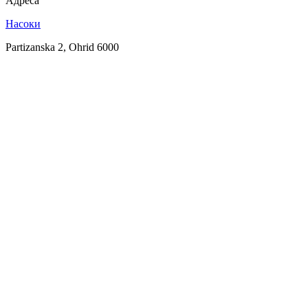
Адреса
Насоки
Partizanska 2, Ohrid 6000
SPOTLY
Download on the
GET IT ON
App Store
Google Play