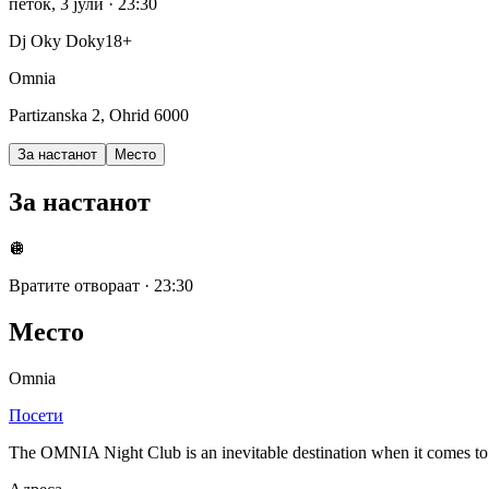
петок, 3 јули
· 23:30
Dj Oky Doky
18+
Omnia
Partizanska 2, Ohrid 6000
За настанот
Место
За настанот
🪩
Вратите отвораат
·
23:30
Место
Omnia
Посети
The OMNIA Night Club is an inevitable destination when it comes to nig