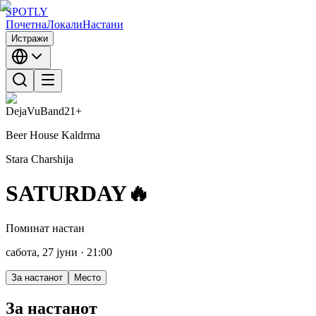
SPOTLY
Почетна
Локали
Настани
Истражи
DejaVuBand
21+
Beer House Kaldrma
Stara Charshija
SATURDAY🔥
Поминат настан
сабота, 27 јуни
· 21:00
За настанот
Место
За настанот