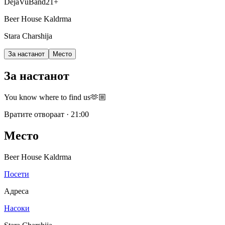
DejaVuBand
21+
Beer House Kaldrma
Stara Charshija
За настанот
Место
За настанот
You know where to find us🫶🏼
Вратите отвораат
·
21:00
Место
Beer House Kaldrma
Посети
Адреса
Насоки