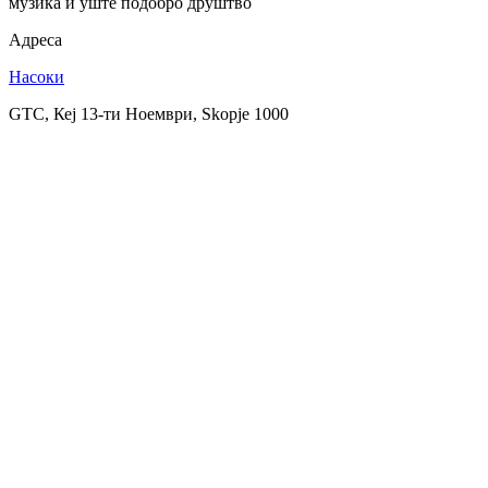
музика и уште подобро друштвo
Адреса
Насоки
GTC, Кеј 13-ти Ноември, Skopje 1000
SPOTLY
Download on the
GET IT ON
App Store
Google Play