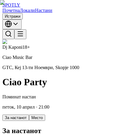
SPOTLY
Почетна
Локали
Настани
Истражи
Dj Kaponi
18+
Ciao Music Bar
GTC, Кеј 13-ти Ноември, Skopje 1000
Ciao Party
Поминат настан
петок, 10 април
· 21:00
За настанот
Место
За настанот