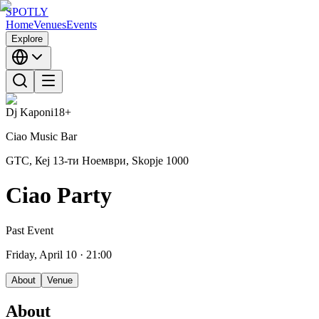
SPOTLY
Home
Venues
Events
Explore
Dj Kaponi
18+
Ciao Music Bar
GTC, Кеј 13-ти Ноември, Skopje 1000
Ciao Party
Past Event
Friday, April 10
· 21:00
About
Venue
About