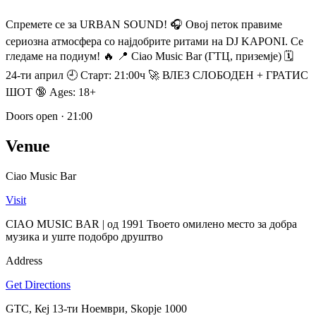
Спремете се за URBAN SOUND! 🎧 Овој петок правиме
сериозна атмосфера со најдобрите ритами на DJ KAPONI. Се
гледаме на подиум! 🔥 📍 Ciao Music Bar (ГТЦ, приземје) 🗓️
24-ти април 🕘 Старт: 21:00ч 🚀 ВЛЕЗ СЛОБОДЕН + ГРАТИС
ШОТ 🔞 Ages: 18+
Doors open
·
21:00
Venue
Ciao Music Bar
Visit
CIAO MUSIC BAR | од 1991 Твоето омилено место за добра
музика и уште подобро друштвo
Address
Get Directions
GTC, Кеј 13-ти Ноември, Skopje 1000