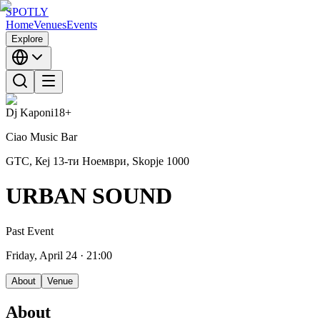
SPOTLY
Home
Venues
Events
Explore
Dj Kaponi
18+
Ciao Music Bar
GTC, Кеј 13-ти Ноември, Skopje 1000
URBAN SOUND
Past Event
Friday, April 24
· 21:00
About
Venue
About