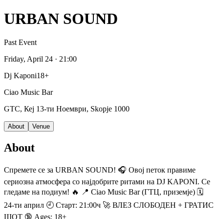
URBAN SOUND
Past Event
Friday, April 24
· 21:00
Dj Kaponi
18+
Ciao Music Bar
GTC, Кеј 13-ти Ноември, Skopje 1000
About
Venue
About
Спремете се за URBAN SOUND! 🎧 Овој петок правиме
сериозна атмосфера со најдобрите ритами на DJ KAPONI. Се
гледаме на подиум! 🔥 📍 Ciao Music Bar (ГТЦ, приземје) 🗓️
24-ти април 🕘 Старт: 21:00ч 🚀 ВЛЕЗ СЛОБОДЕН + ГРАТИС
ШОТ 🔞 Ages: 18+