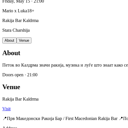
Friday, May 15
· 21:00
Mario x Luka
18+
Rakija Bar Kaldrma
Stara Charshija
About
Venue
About
Петок во Калдрма значи ракија, музика и луѓе што знаат како се
Doors open
·
21:00
Venue
Rakija Bar Kaldrma
Visit
📍Прв Македонски Ракија Бар / First Macedonian Rakija Bar 📍