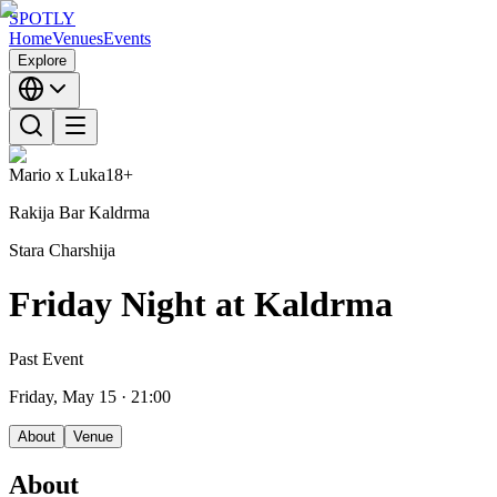
SPOTLY
Home
Venues
Events
Explore
Mario x Luka
18+
Rakija Bar Kaldrma
Stara Charshija
Friday Night at Kaldrma
Past Event
Friday, May 15
· 21:00
About
Venue
About