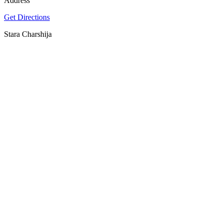
Address
Get Directions
Stara Charshija
SPOTLY
Download on the
GET IT ON
App Store
Google Play