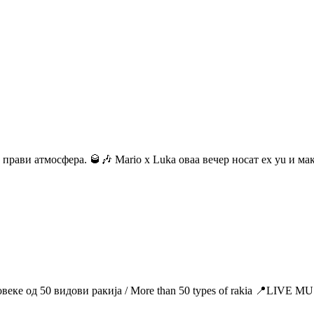
 прави атмосфера. 🥃🎶 Mario x Luka оваа вечер носат ex yu и ма
Повеке од 50 видови ракија / More than 50 types of rakia 📍LIV