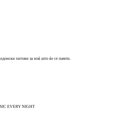
кедонски хитови за ноќ што ќе се памти.
E MUSIC EVERY NIGHT