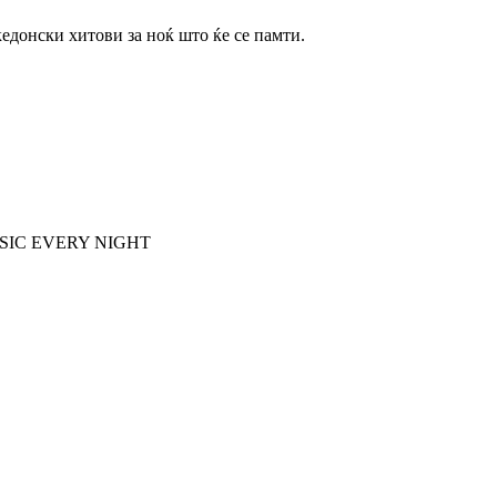
кедонски хитови за ноќ што ќе се памти.
E MUSIC EVERY NIGHT