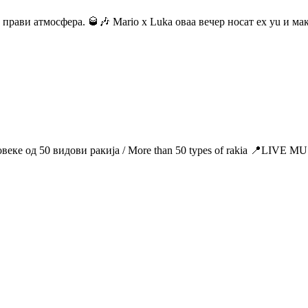
 прави атмосфера. 🥃🎶 Mario x Luka оваа вечер носат ex yu и ма
Повеке од 50 видови ракија / More than 50 types of rakia 📍LIV